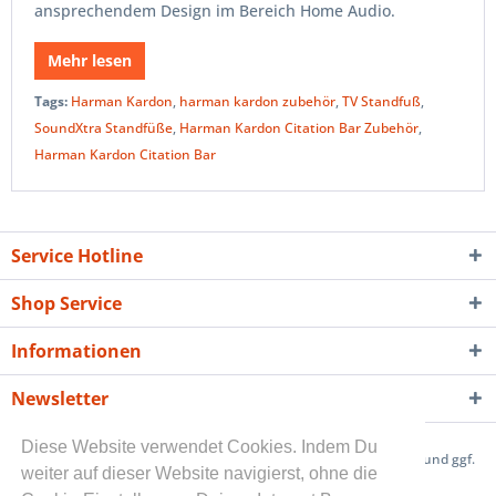
ansprechendem Design im Bereich Home Audio.
Mehr lesen
Tags:
Harman Kardon
,
harman kardon zubehör
,
TV Standfuß
,
SoundXtra Standfüße
,
Harman Kardon Citation Bar Zubehör
,
Harman Kardon Citation Bar
Service Hotline
Shop Service
Informationen
Newsletter
Diese Website verwendet Cookies. Indem Du
* Alle Preise inkl. gesetzl. Mehrwertsteuer zzgl.
Versandkosten
und ggf.
weiter auf dieser Website navigierst, ohne die
Nachnahmegebühren, wenn nicht anders beschrieben