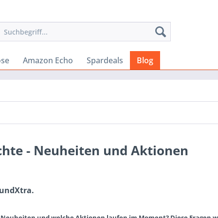
ose
Amazon Echo
Spardeals
Blog
chte - Neuheiten und Aktionen
oundXtra.
 Neuheiten und welche Aktionen laufen im Moment? Diese Fragen w