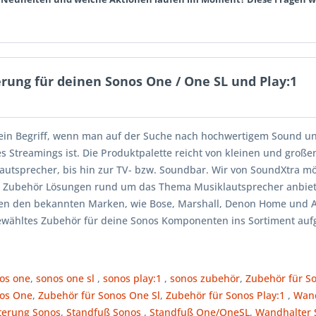
ung für deinen Sonos One / One SL und Play:1
n ein Begriff, wenn man auf der Suche nach hochwertigem Sound u
s Streamings ist. Die Produktpalette reicht von kleinen und groß
autsprecher, bis hin zur TV- bzw. Soundbar. Wir von SoundXtra m
an Zubehör Lösungen rund um das Thema Musiklautsprecher anbie
en den bekannten Marken, wie Bose, Marshall, Denon Home und
ewähltes Zubehör für deine Sonos Komponenten ins Sortiment a
os one
,
sonos one sl
,
sonos play:1
,
sonos zubehör
,
Zubehör für S
nos One
,
Zubehör für Sonos One Sl
,
Zubehör für Sonos Play:1
,
Wand
terung Sonos
,
Standfuß Sonos
,
Standfuß One/OneSL
,
Wandhalter 