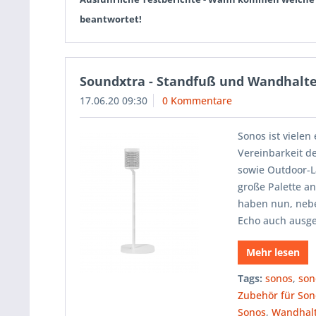
beantwortet!
Soundxtra - Standfuß und Wandhalter
17.06.20 09:30
0 Kommentare
Sonos ist viele
Vereinbarkeit de
sowie Outdoor-L
große Palette 
haben nun, neb
Echo auch ausg
Mehr lesen
Tags:
sonos
,
son
Zubehör für So
Sonos
,
Wandhal