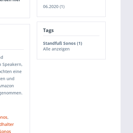
06.2020 (1)
Tags
Standfuß Sonos (1)
Alle anzeigen
nd
en Speakern,
öchten eine
ten und
 Amazon
ufgenommen.
onos
,
halter
Sonos